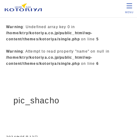
MENU
Warning
: Undefined array key 0 in
/home/ktry/kotoriya.co.jp/public_html/wp-
content/themes/kotoriya/single.php
on line
5
Warning
: Attempt to read property "name" on null in
/home/ktry/kotoriya.co.jp/public_html/wp-
content/themes/kotoriya/single.php
on line
6
pic_shacho