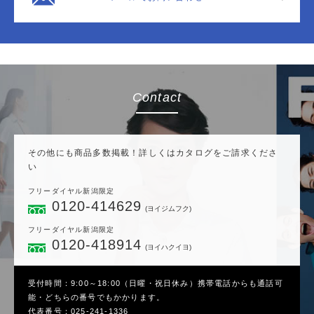
Contact
その他にも商品多数掲載！詳しくはカタログをご請求くださ
い
フリーダイヤル新潟限定
0120-414629
(ヨイジムフク)
フリーダイヤル新潟限定
0120-418914
(ヨイハクイヨ)
受付時間：9:00～18:00（日曜・祝日休み）携帯電話からも通話可
能・どちらの番号でもかかります。
代表番号：
025-241-1336