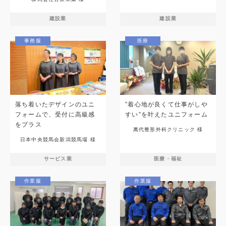
建設業
建設業
事務服
医療
落ち着いたデザインのユニ
”着心地が良くて仕事がしや
フォームで、受付に高級感
すい”を叶えたユニフォーム
をプラス
萬代整形外科クリニック 様
日本中央競馬会新潟競馬場 様
サービス業
医療・福祉
作業服
作業服