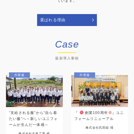
ています。
選ばれる理由
Case
最新導入事例
作業服
作業服
“支給される服”から“自ら着
『
創業100周年
』ユニ
たい服”へ～新しいユニフォ
フォームリニューアル
ームが生んだ一体感～
株式会社氏田組 様
株式会社古泉工業 様