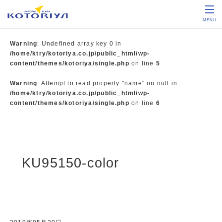
MENU
Warning
: Undefined array key 0 in
/home/ktry/kotoriya.co.jp/public_html/wp-
content/themes/kotoriya/single.php
on line
5
Warning
: Attempt to read property "name" on null in
/home/ktry/kotoriya.co.jp/public_html/wp-
content/themes/kotoriya/single.php
on line
6
KU95150-color