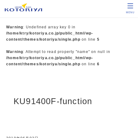
MENU
Warning
: Undefined array key 0 in
/home/ktry/kotoriya.co.jp/public_html/wp-
content/themes/kotoriya/single.php
on line
5
Warning
: Attempt to read property "name" on null in
/home/ktry/kotoriya.co.jp/public_html/wp-
content/themes/kotoriya/single.php
on line
6
KU91400F-function