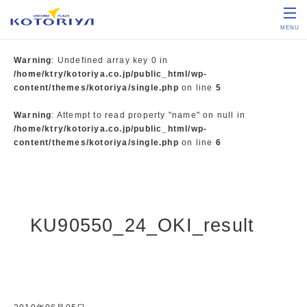
MENU
Warning
: Undefined array key 0 in
/home/ktry/kotoriya.co.jp/public_html/wp-
content/themes/kotoriya/single.php
on line
5
Warning
: Attempt to read property "name" on null in
/home/ktry/kotoriya.co.jp/public_html/wp-
content/themes/kotoriya/single.php
on line
6
KU90550_24_OKI_result