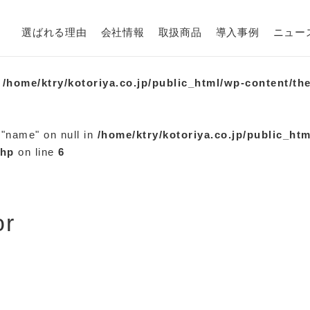
選ばれる理由
会社情報
取扱商品
導入事例
ニュー
n
/home/ktry/kotoriya.co.jp/public_html/wp-content/th
 "name" on null in
/home/ktry/kotoriya.co.jp/public_ht
php
on line
6
or