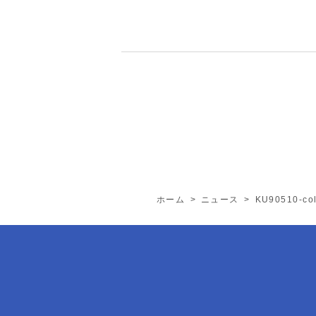
ホーム
>
ニュース
>
KU90510-co