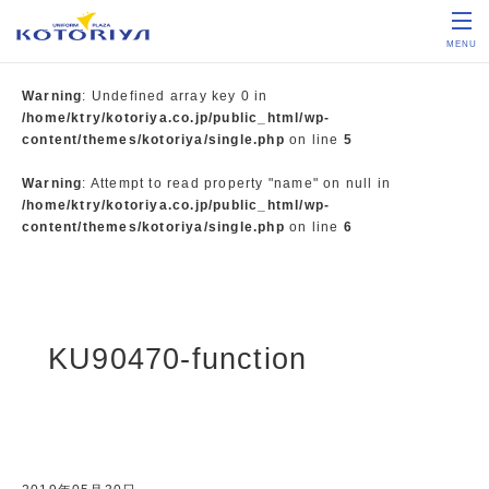
MENU
Warning
: Undefined array key 0 in
/home/ktry/kotoriya.co.jp/public_html/wp-
content/themes/kotoriya/single.php
on line
5
Warning
: Attempt to read property "name" on null in
/home/ktry/kotoriya.co.jp/public_html/wp-
content/themes/kotoriya/single.php
on line
6
KU90470-function