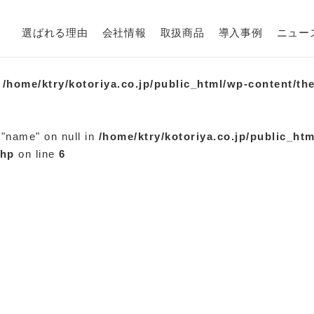
選ばれる理由
会社情報
取扱商品
導入事例
ニュー
n
/home/ktry/kotoriya.co.jp/public_html/wp-content/th
 "name" on null in
/home/ktry/kotoriya.co.jp/public_ht
php
on line
6