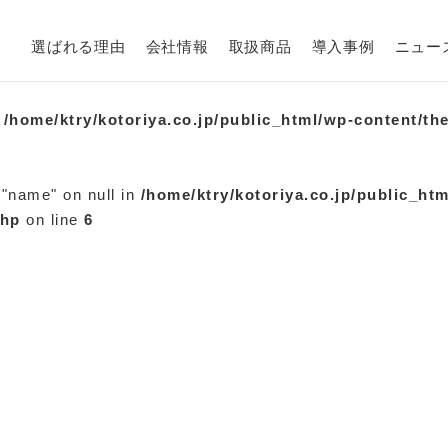
選ばれる理由
会社情報
取扱商品
導入事例
ニュー
n
/home/ktry/kotoriya.co.jp/public_html/wp-content/th
 "name" on null in
/home/ktry/kotoriya.co.jp/public_ht
php
on line
6