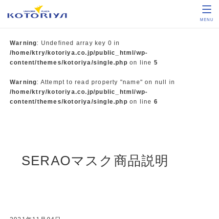
MENU
Warning
: Undefined array key 0 in
/home/ktry/kotoriya.co.jp/public_html/wp-
content/themes/kotoriya/single.php
on line
5
Warning
: Attempt to read property "name" on null in
/home/ktry/kotoriya.co.jp/public_html/wp-
content/themes/kotoriya/single.php
on line
6
SERAOマスク商品説明