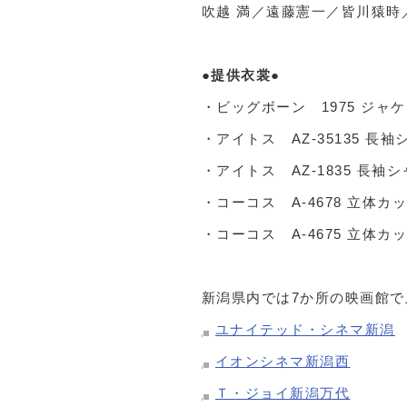
吹越 満／遠藤憲一／皆川猿時
●提供衣裳●
・ビッグボーン 1975 ジャ
・アイトス AZ-35135 長
・アイトス AZ-1835 長袖
・コーコス A-4678 立体
・コーコス A-4675 立体
新潟県内では7か所の映画館
ユナイテッド・シネマ新潟
イオンシネマ新潟西
Ｔ・ジョイ新潟万代