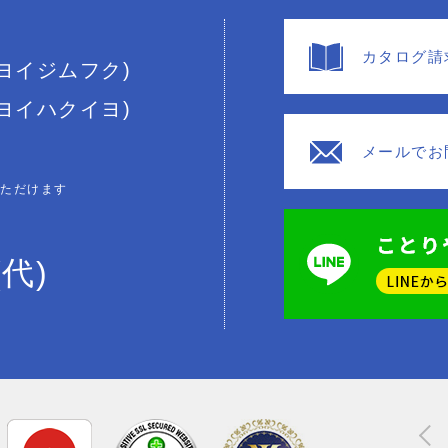
カタログ請
(ヨイジムフク)
(ヨイハクイヨ)
メールでお
いただけます
(代)