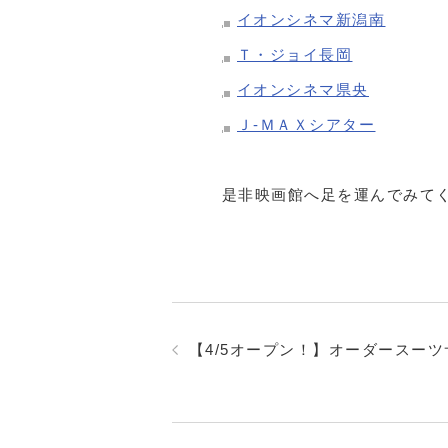
イオンシネマ新潟南
Ｔ・ジョイ長岡
イオンシネマ県央
Ｊ-ＭＡＸシアター
是非映画館へ足を運んでみて
【4/5オープン！】オーダースー