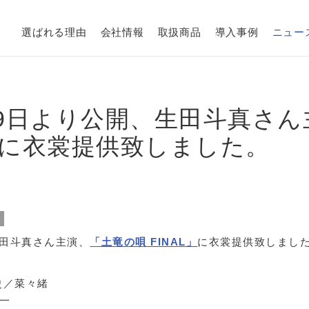
選ばれる理由
会社情報
取扱商品
導入事例
ニュー
月19日より公開、生田斗真さ
L」に衣裳提供致しました。
報
、生田斗真さん主演、
「土竜の唄 FINAL」
に衣裳提供致しまし
史／菜々緒
真一