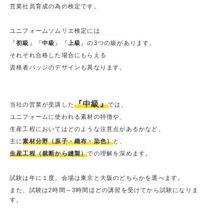
営業社員育成の為の検定です。
ユニフォームソムリエ検定には
『
初級
』『
中級
』『
上級
』の3つの級があります。
それぞれ合格した場合にもらえる
資格者バッジのデザインも異なります。
『中級』
当社の営業が受講した
では、
ユニフォームに使われる素材の特徴や、
生産工程においてはどのような注意点があるかなど、
主に
素材分野（原子・織布・染色）
と、
生産工程（裁断から縫製）
での理解を深めます。
試験は年に１度。会場は東京と大阪のどちらかを選べます。
また、試験は2時間～3時間ほどの講習を受けてから試験になりま
す。