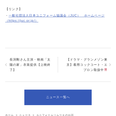
【リンク】
・
一般社団法人日本ユニフォーム協議会（JUC） ホームページ
（https://juc.or.jp/）
長渕剛さん主演・映画「太
【ドラマ・グランメゾン東
陽の家」衣装提供【上映終
京】着用コックコート・エ
了】
プロン取扱中
ニュース一覧へ
ホーム
>
ニュース
>
ユニフォームソムリエのお話