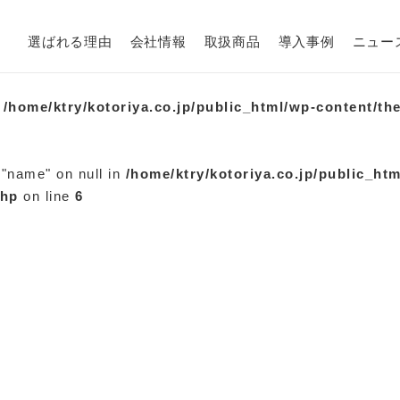
選ばれる理由
会社情報
取扱商品
導入事例
ニュー
n
/home/ktry/kotoriya.co.jp/public_html/wp-content/th
 "name" on null in
/home/ktry/kotoriya.co.jp/public_ht
php
on line
6