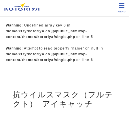
MENU
Warning
: Undefined array key 0 in
/home/ktry/kotoriya.co.jp/public_html/wp-
content/themes/kotoriya/single.php
on line
5
Warning
: Attempt to read property "name" on null in
/home/ktry/kotoriya.co.jp/public_html/wp-
content/themes/kotoriya/single.php
on line
6
抗ウイルスマスク（フルテ
クト）_アイキャッチ