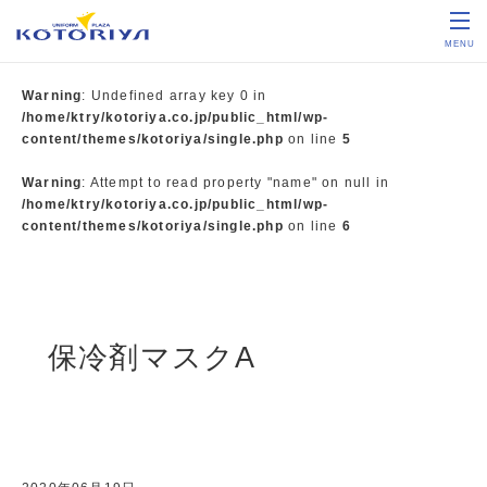
MENU
Warning
: Undefined array key 0 in
/home/ktry/kotoriya.co.jp/public_html/wp-
content/themes/kotoriya/single.php
on line
5
Warning
: Attempt to read property "name" on null in
/home/ktry/kotoriya.co.jp/public_html/wp-
content/themes/kotoriya/single.php
on line
6
保冷剤マスクA