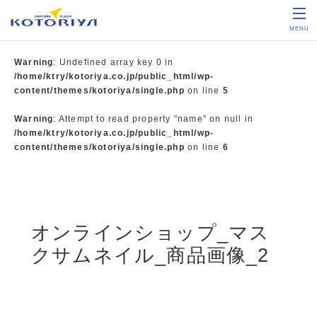
MENU
Warning
: Undefined array key 0 in
/home/ktry/kotoriya.co.jp/public_html/wp-
content/themes/kotoriya/single.php
on line
5
Warning
: Attempt to read property "name" on null in
/home/ktry/kotoriya.co.jp/public_html/wp-
content/themes/kotoriya/single.php
on line
6
オンラインショップ_マス
クサムネイル_商品画像_2